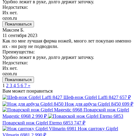
Удобно лежит в руке, долго держит заточку.
Недостатки:
Их нет.
ozon.ru
Пожаловаться
Максим Б.
11 сентября 2023
Как по мне лучшая фирма ножей, много лет покупаю именно
их - ни разу не подводили.
Преимущества:
Удобно лежит в руке, долго держит заточку.
Недостатки:
Их нет.
ozon.ru
Пожаловаться
1
2
3
4
5
6
7
»
Вам может понравиться
Шеф-нож Gipfel Laffi 8427
657 ₽
Нож для арбуза Gipfel 8450
699 ₽
Поварской нож Gipfel
Magestic 6968
2 990 ₽
Поварской нож Gipfel Eterno 6853
747 ₽
Нож сантоку Gipfel
Vilmarin 6981
2 990 ₽