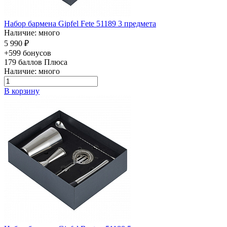
Набор бармена Gipfel Fete 51189 3 предмета
Наличие: много
5 990 ₽
+599 бонусов
179
баллов Плюса
Наличие: много
В корзину