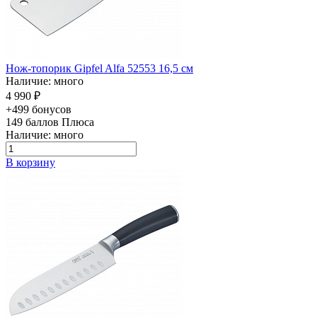
Нож-топорик Gipfel Alfa 52553 16,5 см
Наличие: много
4 990 ₽
+499 бонусов
149
баллов Плюса
Наличие: много
В корзину