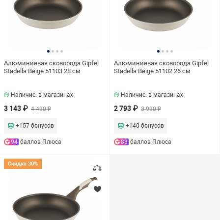
Базовый класс
Вид антипригарного покрытия
Алюминиевая сковорода Gipfel
Алюминиевая сковорода Gipfel
Классическое
Stadella Beige 51103 28 см
Stadella Beige 51102 26 см
Наличие: в магазинах
Наличие: в магазинах
Объем, л
3 143 ₽
2 793 ₽
4 490 ₽
3 990 ₽
+157 бонусов
+140 бонусов
94
баллов Плюса
83
баллов Плюса
Скидка 30%
Диаметр, см