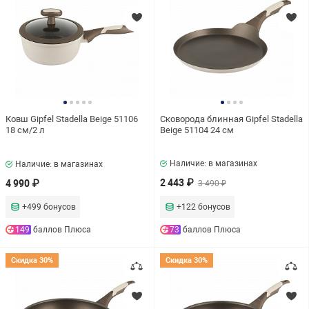
Индукционных плит
Стеклокерамических плит
Электрических плит
Тип дна
Ковш Gipfel Stadella Beige 51106
Индукционное
Сковорода блинная Gipfel Stadella
18 см/2 л
Beige 51104 24 см
Антипригарное покрытие
Наличие: в магазинах
Наличие: в магазинах
2 443 ₽
4 990 ₽
3 490 ₽
Есть
+499 бонусов
+122 бонусов
Марка антипригарного покрытия
149
баллов Плюса
73
баллов Плюса
Скидка 30%
Скидка 30%
Pfluon
Класс антипригарного покрытия