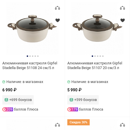
Скидка 30%
Скидка 70%
Категория
Кастрюли
Ковши
Сковороды
Алюминиевая кастрюля Gipfel
Алюминиевая кастрюля Gipfel
Stadella Beige 51108 24 см/5 л
Stadella Beige 51107 20 см/3 л
Сковороды блинные
Сковороды-гриль
Наличие: в магазинах
Наличие: в магазинах
6 990 ₽
5 990 ₽
Подходит для плит
+699 бонусов
+599 бонусов
209
баллов Плюса
179
баллов Плюса
Газовых плит
Галогеновых плит
Скидка 30%