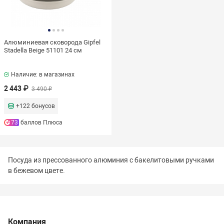
Вес, кг
Алюминиевая сковорода Gipfel
Stadella Beige 51101 24 см
Наличие: в магазинах
2 443 ₽
3 490 ₽
Бренд
+122 бонусов
Gipfel
73
баллов Плюса
Коллекция
Посуда из прессованного алюминия с бакелитовыми ручками
в бежевом цвете.
Gipfel Stadella Beige
Stadella Beige
Материал
Компания