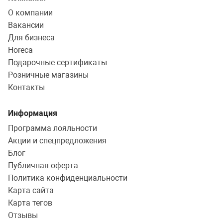
О компании
Прессованный алюминий
Вакансии
Для бизнеса
Мытье в посудомоечной машине
Horeca
Подарочные сертификаты
Нет
Розничные магазины
Контакты
Цвет
Информация
Бежевый
Программа лояльности
Акции и спецпредложения
Крышка в комплекте
Блог
Публичная оферта
Да
Политика конфиденциальности
Нет
Карта сайта
Карта тегов
Отзывы
Можно использовать в духовке