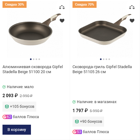
Подбор параметров
Скидка 30%
Скидка 70%
ссуары для специй
каны
ельное белье
ики электрические
уэтки
ссуары для приготовления
пки
ашения
Цена
овая посуда
орамки
тулки
ловые приборы
Алюминиевая сковорода Gipfel
Сковорода-гриль Gipfel Stadella
Stadella Beige 51100 20 см
Beige 51105 26 см
ая посуда
Доступность
Наличие: мало
2 093 ₽
2 990 ₽
В наличии онлайн
Наличие: в магазинах
+105 бонусов
1 797 ₽
В наличии в магазинах
5 990 ₽
62
баллов Плюса
+90 бонусов
Акция
В корзину
53
баллов Плюса