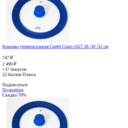
Крышка универсальная Gipfel Gium 1027 28 /30 /32 см
747 ₽
2 490 ₽
+37 бонусов
22
баллов Плюса
Подписаться
Подробнее
Скидка 70%