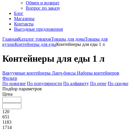
Обмен и возврат
Вопрос по заказу
Блог
Магазины
Контакты
Выгодные предложения
Главная
Каталог товаров
Товары для дома
Товары для
кухни
Контейнеры для еды
Контейнеры для еды 1 л
Контейнеры для еды 1 л
Вакуумные контейнеры
Ланч-боксы
Наборы контейнеров
Фильтр
По новизне
По популярности
По алфавиту
По цене
По скидке
Подбор параметров
Цена
120
651
1183
1714