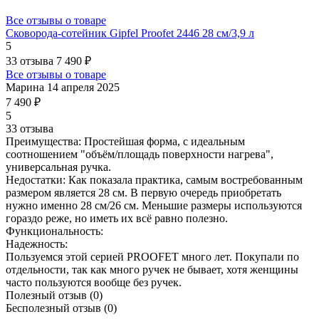
Все отзывы о товаре
Сковорода-сотейник Gipfel Proofet 2446 28 см/3,9 л
5
33 отзыва
7 490 ₽
Все отзывы о товаре
Марина
14 апреля 2025
7 490 ₽
5
33 отзыва
Преимущества:
Простейшая форма, с идеальным
соотношением "объём/площадь поверхности нагрева",
универсальная ручка.
Недостатки:
Как показала практика, самым востребованным
размером является 28 см. В первую очередь приобретать
нужно именно 28 см/26 см. Меньшие размеры используются
гораздо реже, но иметь их всё равно полезно.
Функциональность:
Надежность:
Пользуемся этой серией PROOFET много лет. Покупали по
отдельности, так как много ручек не бывает, хотя женщины
часто пользуются вообще без ручек.
Полезный отзыв
(0)
Бесполезный отзыв
(0)