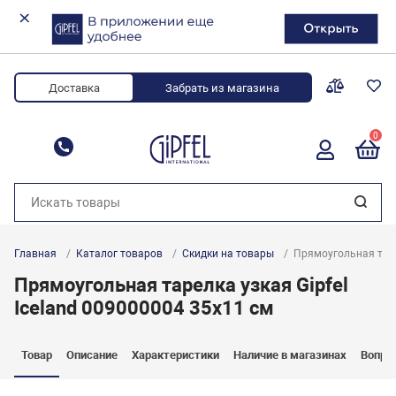
Доставка
Забрать из магазина
0
8 (800) 700-34-88
Главная
Каталог товаров
Скидки на товары
Прямоугольная таре
Прямоугольная тарелка узкая Gipfel
Iceland 009000004 35x11 см
Товар
Описание
Характеристики
Наличие в магазинах
Вопро