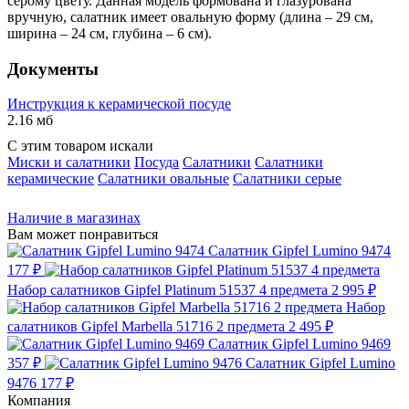
серому цвету. Данная модель формована и глазурована
вручную, салатник имеет овальную форму (длина – 29 см,
ширина – 24 см, глубина – 6 см).
Документы
Инструкция к керамической посуде
2.16 мб
С этим товаром искали
Миски и салатники
Посуда
Салатники
Салатники
керамические
Салатники овальные
Салатники серые
Наличие в магазинах
Вам может понравиться
Салатник Gipfel Lumino 9474
177 ₽
Набор салатников Gipfel Platinum 51537 4 предмета
2 995 ₽
Набор
салатников Gipfel Marbella 51716 2 предмета
2 495 ₽
Салатник Gipfel Lumino 9469
357 ₽
Салатник Gipfel Lumino
9476
177 ₽
Компания