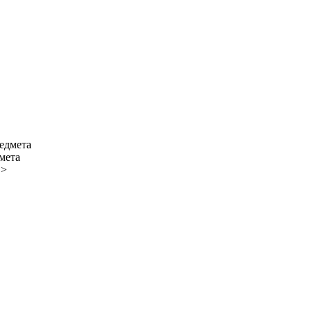
мета
">