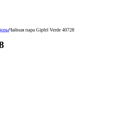
боры
Чайная пара Gipfel Verde 40728
8