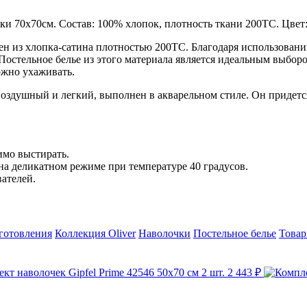
чки 70x70см. Состав: 100% хлопок, плотность ткани 200TC. Цвет:
влен из хлопка-сатина плотностью 200ТС. Благодаря использован
 Постельное белье из этого материала является идеальным выбо
ложно ухаживать.
 воздушный и легкий, выполнен в акварельном стиле. Он придет
имо выстирать.
на деликатном режиме при температуре 40 градусов.
ателей.
готовления
Коллекция Oliver
Наволочки
Постельное белье
Товар
кт наволочек Gipfel Prime 42546 50х70 см 2 шт.
2 443 ₽