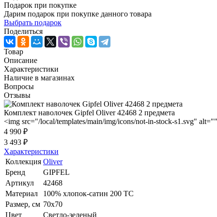
Подарок при покупке
Дарим подарок при покупке данного товара
Выбрать подарок
Поделиться
Товар
Описание
Характеристики
Наличие в магазинах
Вопросы
Отзывы
Комплект наволочек Gipfel Oliver 42468 2 предмета
<img src="/local/templates/main/img/icons/not-in-stock-s1.svg" alt="
4 990 ₽
3 493 ₽
Характеристики
Коллекция
Oliver
Бренд
GIPFEL
Артикул
42468
Материал
100% хлопок-сатин 200 TC
Размер, см
70x70
Цвет
Светло-зеленый