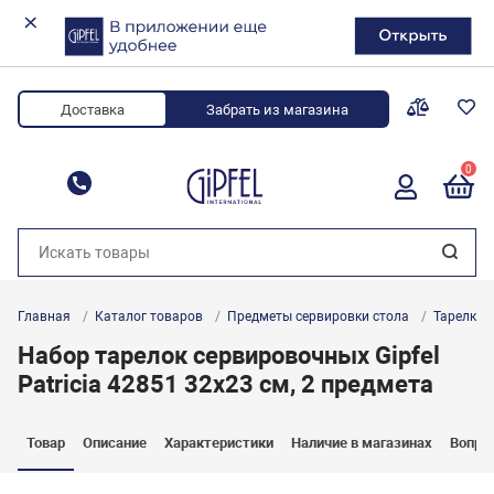
Доставка
Забрать из магазина
0
8 (800) 700-34-88
Главная
Каталог товаров
Предметы сервировки стола
Тарелки
Набор тарелок сервировочных Gipfel
Patricia 42851 32х23 см, 2 предмета
Товар
Описание
Характеристики
Наличие в магазинах
Вопро