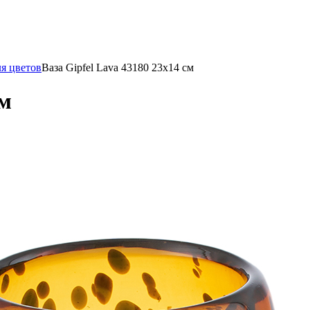
я цветов
Ваза Gipfel Lava 43180 23х14 см
см