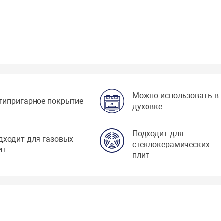
Можно использовать в
типригарное покрытие
духовке
Подходит для
дходит для газовых
стеклокерамических
ит
плит