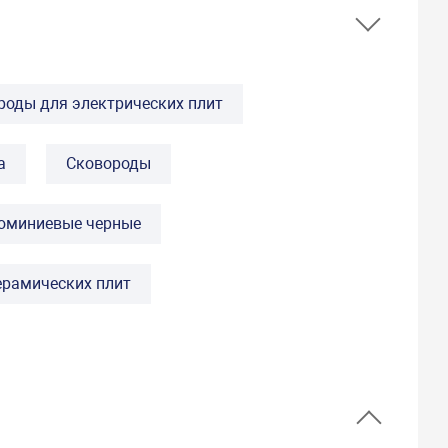
оды для электрических плит
а
Сковороды
юминиевые черные
ерамических плит