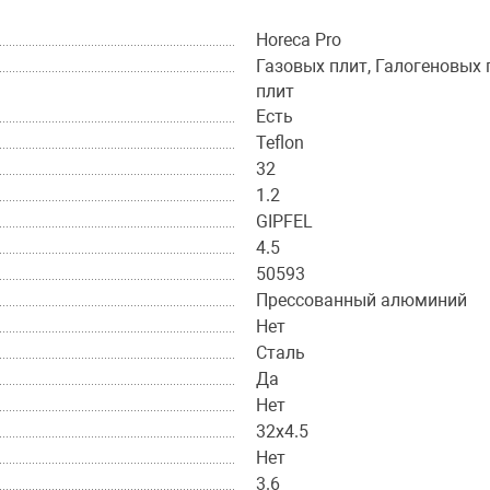
Horeca Pro
Газовых плит, Галогеновых 
плит
Есть
Teflon
32
1.2
GIPFEL
4.5
50593
Прессованный алюминий
Нет
Сталь
Да
Нет
32х4.5
Нет
3.6