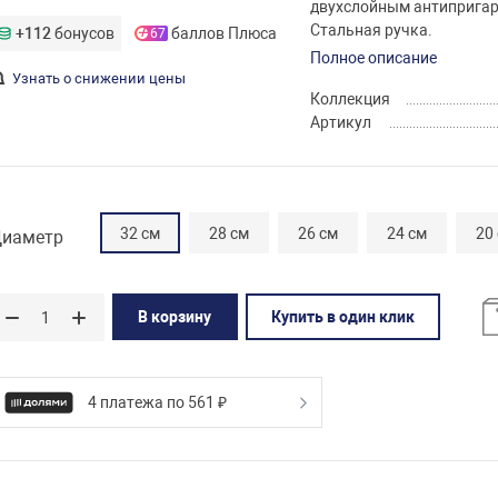
двухслойным антипригарн
Стальная ручка.
+112
бонусов
баллов Плюса
67
Полное описание
Узнать о снижении цены
Коллекция
Артикул
32 см
28 см
26 см
24 см
20
иаметр
В корзину
Купить в один клик
4 платежа по 561 ₽