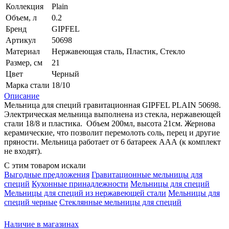
Коллекция
Plain
Объем, л
0.2
Бренд
GIPFEL
Артикул
50698
Материал
Нержавеющая сталь, Пластик, Стекло
Размер, см
21
Цвет
Черный
Марка стали
18/10
Описание
Мельница для специй гравитационная GIPFEL PLAIN 50698.
Электрическая мельница выполнена из стекла, нержавеющей
стали 18/8 и пластика. Объем 200мл, высота 21см. Жернова
керамические, что позволит перемолоть соль, перец и другие
пряности. Мельница работает от 6 батареек ААА (к комплект
не входят).
С этим товаром искали
Выгодные предложения
Гравитационные мельницы для
специй
Кухонные принадлежности
Мельницы для специй
Мельницы для специй из нержавеющей стали
Мельницы для
специй черные
Стеклянные мельницы для специй
Наличие в магазинах