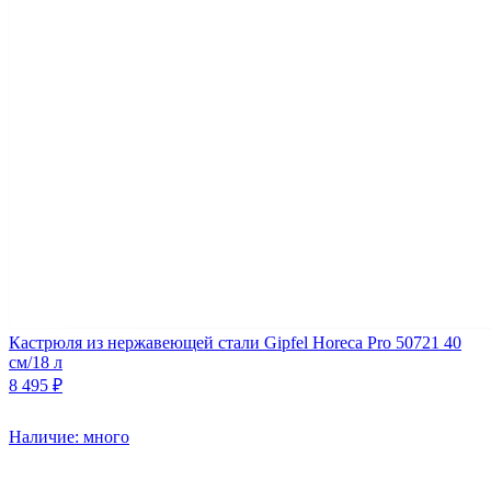
Кастрюля из нержавеющей стали Gipfel Horeca Pro 50721 40
см/18 л
8 495 ₽
Наличие: много