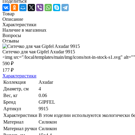
Поделиться
Товар
Описание
Характеристики
Наличие в магазинах
Вопросы
Отзывы
Ситечко для чая Gipfel Axudar 9915
<img src="/local/templates/main/img/icons/not-in-stock-s1.svg" alt="
590 ₽
177 ₽
Характеристики
Коллекция
Axudar
Диаметр, см
4
Вес, кг
0.06
Бренд
GIPFEL
Артикул
9915
Характеристики
В этом изделии используются экологически б
Материал
Силикон
Материал ручки
Силикон