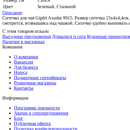
Размер, см
15x4.4
Цвет
Зеленый, Стальной
Описание
Ситечко для чая Gipfel Axudar 9915. Размер ситечка 15х4х4,4см
смотрится, возвышаясь над чашкой. Ситечко удобно вынимать и
С этим товаром искали
Выгодные предложения
Дуршлаги и сита
Кухонные принадлеж
Наличие в магазинах
Компания
О компании
Вакансии
Для бизнеса
Horeca
Подарочные сертификаты
Розничные магазины
Контакты
Информация
Программа лояльности
Акции и спецпредложения
Блог
Публичная оферта
Политика конфиденциальности