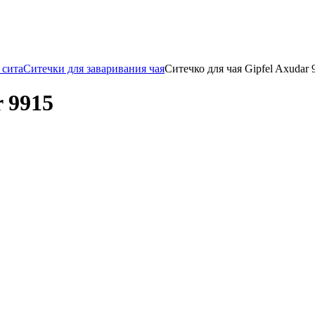
 сита
Ситечки для заваривания чая
Ситечко для чая Gipfel Axudar 
r 9915