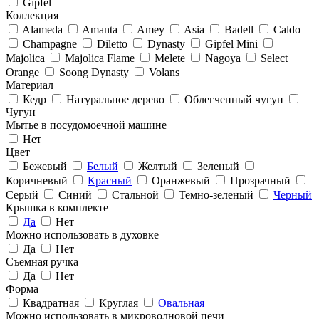
Gipfel
Коллекция
Alameda
Amanta
Amey
Asia
Badell
Caldo
Champagne
Diletto
Dynasty
Gipfel Mini
Majolica
Majolica Flame
Melete
Nagoya
Select
Orange
Soong Dynasty
Volans
Материал
Кедр
Натуральное дерево
Облегченный чугун
Чугун
Мытье в посудомоечной машине
Нет
Цвет
Бежевый
Белый
Желтый
Зеленый
Коричневый
Красный
Оранжевый
Прозрачный
Серый
Синий
Стальной
Темно-зеленый
Черный
Крышка в комплекте
Да
Нет
Можно использовать в духовке
Да
Нет
Съемная ручка
Да
Нет
Форма
Квадратная
Круглая
Овальная
Можно использовать в микроволновой печи