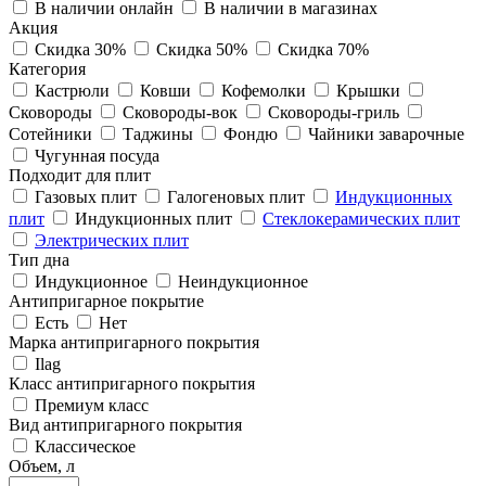
В наличии онлайн
В наличии в магазинах
Акция
Скидка 30%
Скидка 50%
Скидка 70%
Категория
Кастрюли
Ковши
Кофемолки
Крышки
Сковороды
Сковороды-вок
Сковороды-гриль
Сотейники
Таджины
Фондю
Чайники заварочные
Чугунная посуда
Подходит для плит
Газовых плит
Галогеновых плит
Индукционных
плит
Индукционных плит
Стеклокерамических плит
Электрических плит
Тип дна
Индукционное
Неиндукционное
Антипригарное покрытие
Есть
Нет
Марка антипригарного покрытия
Ilag
Класс антипригарного покрытия
Премиум класс
Вид антипригарного покрытия
Классическое
Объем, л