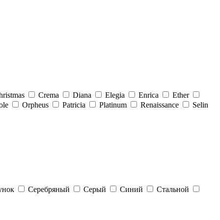
hristmas
Crema
Diana
Elegia
Enrica
Ether
ole
Orpheus
Patricia
Platinum
Renaissance
Selin
унок
Серебряный
Серый
Синий
Стальной