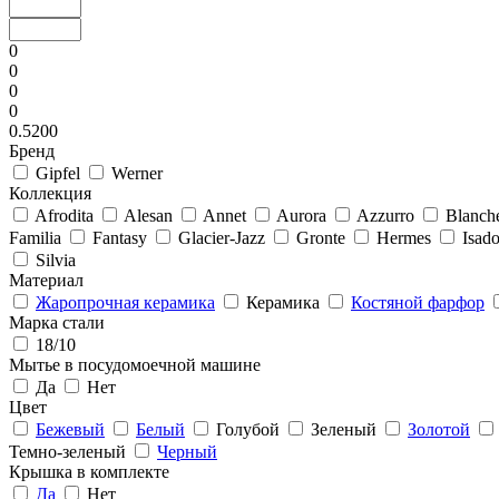
0
0
0
0
0.5200
Бренд
Gipfel
Werner
Коллекция
Afrodita
Alesan
Annet
Aurora
Azzurro
Blanch
Familia
Fantasy
Glacier-Jazz
Gronte
Hermes
Isado
Silvia
Материал
Жаропрочная керамика
Керамика
Костяной фарфор
Марка стали
18/10
Мытье в посудомоечной машине
Да
Нет
Цвет
Бежевый
Белый
Голубой
Зеленый
Золотой
Темно-зеленый
Черный
Крышка в комплекте
Да
Нет