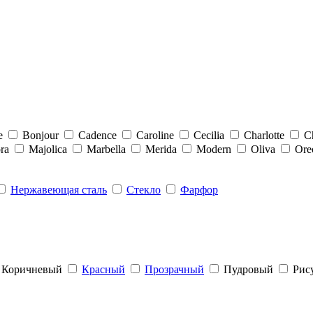
e
Bonjour
Cadence
Caroline
Cecilia
Charlotte
C
ra
Majolica
Marbella
Merida
Modern
Oliva
Ore
Нержавеющая сталь
Стекло
Фарфор
Коричневый
Красный
Прозрачный
Пудровый
Рис