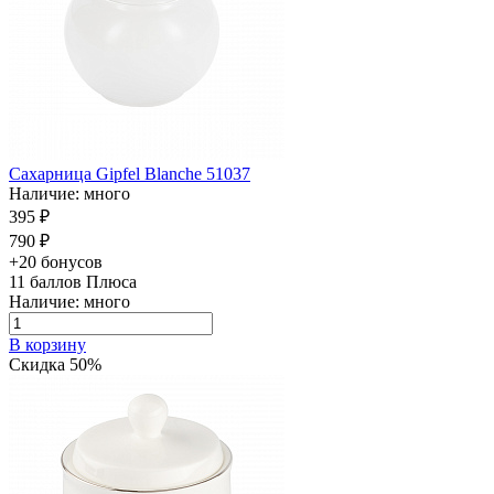
Сахарница Gipfel Blanche 51037
Наличие: много
395 ₽
790 ₽
+20 бонусов
11
баллов Плюса
Наличие: много
В корзину
Скидка 50%