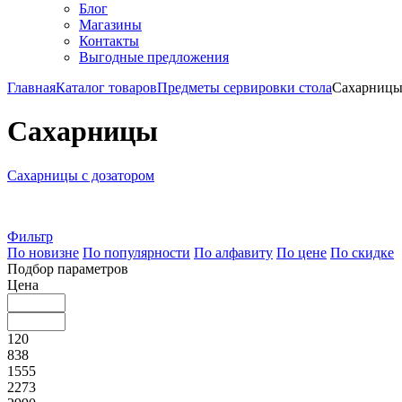
Блог
Магазины
Контакты
Выгодные предложения
Главная
Каталог товаров
Предметы сервировки стола
Сахарниц
Сахарницы
Сахарницы с дозатором
Фильтр
По новизне
По популярности
По алфавиту
По цене
По скидке
Подбор параметров
Цена
120
838
1555
2273