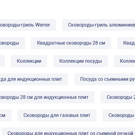
овороды-гриль Werner
Cковороды-гриль алюминие
овороды
Квадратные сковороды 28 см
Квад
Коллекции
Коллекции посуды
Колле
уда для индукционных плит
Посуда со съемными ру
овороды 28 см для индукционных плит
Сковороды 2
 см
Сковороды для газовых плит
Сковороды 
Сковороды для индукционных плит со съемной ручкой