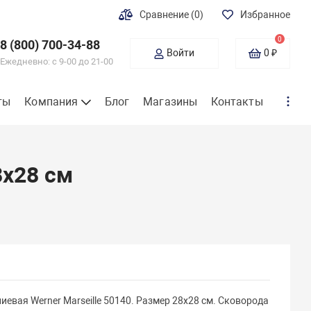
Сравнение
(0)
Избранное
0
8 (800) 700-34-88
Войти
0 ₽
Ежедневно: с 9-00 до 21-00
ты
Компания
Блог
Магазины
Контакты
8x28 см
евая Werner Marseille 50140. Размер 28х28 см. Сковорода