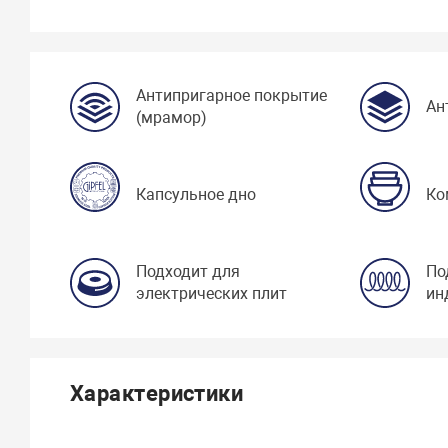
Антипригарное покрытие
Ан
(мрамор)
Капсульное дно
Ко
Подходит для
По
электрических плит
ин
Характеристики