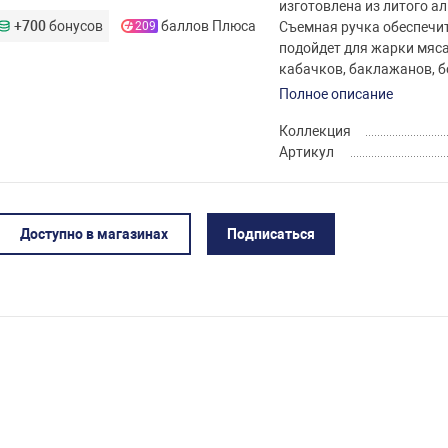
изготовлена из литого 
+700
бонусов
баллов Плюса
209
Съемная ручка обеспечит
подойдет для жарки мяса
кабачков, баклажанов, б
Полное описание
Коллекция
Артикул
Доступно в магазинах
Подписаться