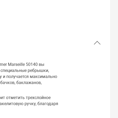
er Marseille 50140 вы
т специальные ребрышки,
ку и получается максимально
абачков, баклажанов,
ит отметить трехслойное
акелитовую ручку, благодаря