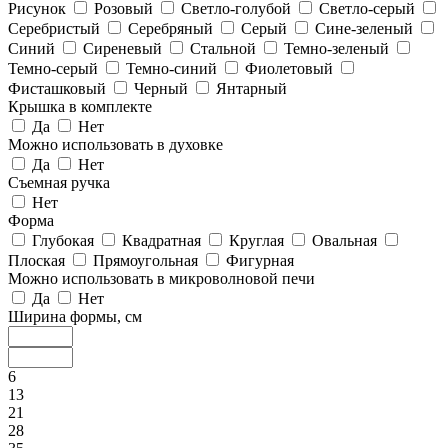
Рисунок
Розовый
Светло-голубой
Светло-серый
Серебристый
Серебряный
Серый
Сине-зеленый
Синий
Сиреневый
Стальной
Темно-зеленый
Темно-серый
Темно-синий
Фиолетовый
Фисташковый
Черный
Янтарный
Крышка в комплекте
Да
Нет
Можно использовать в духовке
Да
Нет
Съемная ручка
Нет
Форма
Глубокая
Квадратная
Круглая
Овальная
Плоская
Прямоугольная
Фигурная
Можно использовать в микроволновой печи
Да
Нет
Ширина формы, см
6
13
21
28