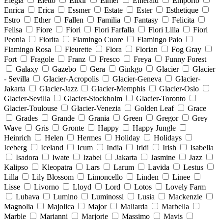
Elegia
Eletto
Elixir
Elmer
Emerald
Emporio
Enrica
Erica
Essmer
Estate
Ester
Esthetique
Estro
Ether
Fallen
Familia
Fantasy
Felicita
Felisa
Fiore
Fiori
Fiori Farfalla
Fiori Lilla
Fiori
Peonia
Fiorita
Flamingo Cuore
Flamingo Paio
Flamingo Rosa
Fleurette
Flora
Florian
Fog Gray
Fort
Fragole
Franz
Fresco
Freya
Funny Forest
Galaxy
Gazebo
Gera
Ginkgo
Glacier
Glacier
- Sevilla
Glacier-Acropolis
Glacier-Geneva
Glacier-
Jakarta
Glacier-Jazz
Glacier-Memphis
Glacier-Oslo
Glacier-Sevilla
Glacier-Stockholm
Glacier-Toronto
Glacier-Toulouse
Glacier-Venezia
Golden Leaf
Grace
Grades
Grande
Grania
Green
Gregor
Grey
Wave
Gris
Gronte
Happy
Happy Jungle
Heinrich
Helen
Hermes
Holiday
Holidays
Iceberg
Iceland
Icum
India
Iridi
Irish
Isabella
Isadora
Iwate
Izabel
Jakarta
Jasmine
Jazz
Kalipso
Kleopatra
Lars
Larum
Lavida
Lestus
Lilla
Lily Blossom
Limoncello
Linden
Linee
Lisse
Livorno
Lloyd
Lord
Lotos
Lovely Farm
Lubava
Lumino
Luminossi
Lusia
Mackenzie
Magnolia
Majolica
Major
Maliarda
Marbella
Marble
Marianni
Marjorie
Massimo
Mavis