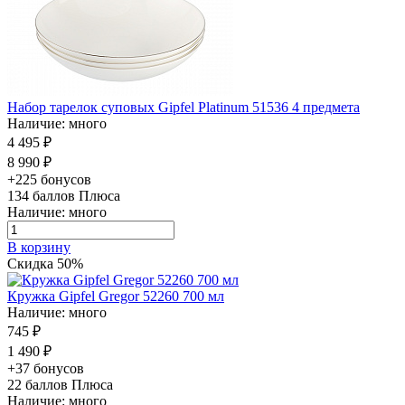
Набор тарелок суповых Gipfel Platinum 51536 4 предмета
Наличие: много
4 495 ₽
8 990 ₽
+225 бонусов
134
баллов Плюса
Наличие: много
В корзину
Скидка 50%
Кружка Gipfel Gregor 52260 700 мл
Наличие: много
745 ₽
1 490 ₽
+37 бонусов
22
баллов Плюса
Наличие: много