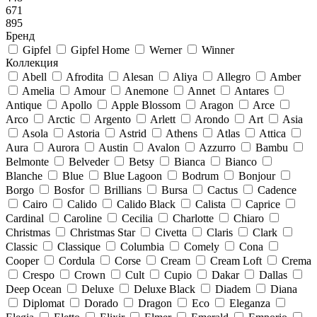
671
895
Бренд
Gipfel
Gipfel Home
Werner
Winner
Коллекция
Abell
Afrodita
Alesan
Aliya
Allegro
Amber
Amelia
Amour
Anemone
Annet
Antares
Antique
Apollo
Apple Blossom
Aragon
Arce
Arco
Arctic
Argento
Arlett
Arondo
Art
Asia
Asola
Astoria
Astrid
Athens
Atlas
Attica
Aura
Aurora
Austin
Avalon
Azzurro
Bambu
Belmonte
Belveder
Betsy
Bianca
Bianco
Blanche
Blue
Blue Lagoon
Bodrum
Bonjour
Borgo
Bosfor
Brillians
Bursa
Cactus
Cadence
Cairo
Calido
Calido Black
Calista
Caprice
Cardinal
Caroline
Cecilia
Charlotte
Chiaro
Christmas
Christmas Star
Civetta
Claris
Clark
Classic
Classique
Columbia
Comely
Cona
Cooper
Cordula
Corse
Cream
Cream Loft
Crema
Crespo
Crown
Cult
Cupio
Dakar
Dallas
Deep Ocean
Deluxe
Deluxe Black
Diadem
Diana
Diplomat
Dorado
Dragon
Eco
Eleganza