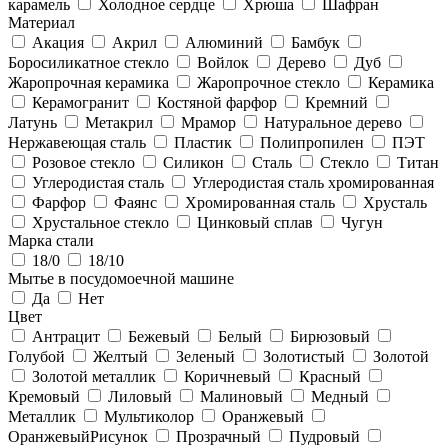
карамель
Холодное сердце
Хрюша
Шафран
Материал
Акация
Акрил
Алюминий
Бамбук
Боросиликатное стекло
Войлок
Дерево
Дуб
Жаропрочная керамика
Жаропрочное стекло
Керамика
Керамогранит
Костяной фарфор
Кремний
Латунь
Метакрил
Мрамор
Натуральное дерево
Нержавеющая сталь
Пластик
Полипропилен
ПЭТ
Розовое стекло
Силикон
Сталь
Стекло
Титан
Углеродистая сталь
Углеродистая сталь хромированная
Фарфор
Фаянс
Хромированная сталь
Хрусталь
Хрустальное стекло
Цинковый сплав
Чугун
Марка стали
18/0
18/10
Мытье в посудомоечной машине
Да
Нет
Цвет
Антрацит
Бежевый
Белый
Бирюзовый
Голубой
Желтый
Зеленый
Золотистый
Золотой
Золотой металлик
Коричневый
Красный
Кремовый
Лиловый
Малиновый
Медный
Металлик
Мультиколор
Оранжевый
ОранжевыйРисунок
Прозрачный
Пудровый