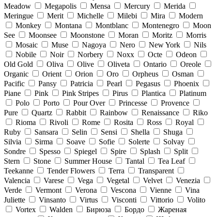
Meadow
Megapolis
Mensa
Mercury
Merida
Meringue
Merit
Michelle
Milebi
Mira
Modern
Monkey
Montana
Montblanc
Montenegro
Moon
See
Moonsee
Moonstone
Moran
Moritz
Morris
Mosaic
Muse
Nagoya
Nero
New York
Nils
Nobile
Noir
Norbery
Noxx
Octe
Odeon
Old Gold
Oliva
Olive
Oliveta
Ontario
Oreole
Organic
Orient
Orion
Oro
Orpheus
Osman
Pacific
Pansy
Patricia
Pearl
Pegasus
Phoenix
Piane
Pink
Pink Stripes
Pirus
Plantica
Platinum
Polo
Porto
Pour Over
Princesse
Provence
Pure
Quartz
Rabbit
Rainbow
Renaissance
Riko
Rioma
Rivoli
Rome
Rosita
Ross
Royal
Ruby
Sansara
Selin
Sensi
Shella
Shuga
Silvia
Sirma
Soave
Sofie
Solerte
Solvay
Sondre
Spesso
Spiegel
Spire
Splash
Split
Stern
Stone
Summer House
Tantal
Tea Leaf
Teekanne
Tender Flowers
Terra
Transparent
Valencia
Varese
Vega
Vegetal
Velvet
Venezia
Verde
Vermont
Verona
Vescona
Vienne
Vina
Juliette
Vinsanto
Virtus
Visconti
Vittorio
Volito
Vortex
Walden
Бирюза
Бордо
Жареная