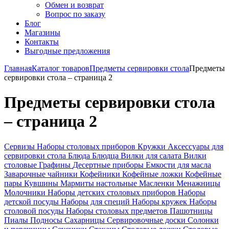
Обмен и возврат
Вопрос по заказу
Блог
Магазины
Контакты
Выгодные предложения
Главная
Каталог товаров
Предметы сервировки стола
Предметы
сервировки стола – страница 2
Предметы сервировки стола
– страница 2
Сервизы
Наборы столовых приборов
Кружки
Аксессуары для
сервировки стола
Блюда
Блюдца
Вилки для салата
Вилки
столовые
Графины
Десертные приборы
Емкости для масла
Заварочные чайники
Кофейники
Кофейные ложки
Кофейные
пары
Кувшины
Мармиты настольные
Масленки
Менажницы
Молочники
Наборы детских столовых приборов
Наборы
детской посуды
Наборы для специй
Наборы кружек
Наборы
столовой посуды
Наборы столовых предметов
Пашотницы
Пиалы
Подносы
Сахарницы
Сервировочные доски
Солонки