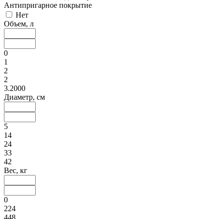
Антипригарное покрытие
Нет
Объем, л
0
1
2
2
3.2000
Диаметр, см
5
14
24
33
42
Вес, кг
0
224
448