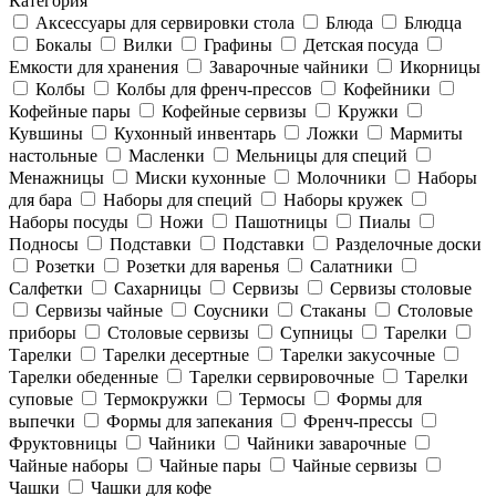
Категория
Аксессуары для сервировки стола
Блюда
Блюдца
Бокалы
Вилки
Графины
Детская посуда
Емкости для хранения
Заварочные чайники
Икорницы
Колбы
Колбы для френч-прессов
Кофейники
Кофейные пары
Кофейные сервизы
Кружки
Кувшины
Кухонный инвентарь
Ложки
Мармиты
настольные
Масленки
Мельницы для специй
Менажницы
Миски кухонные
Молочники
Наборы
для бара
Наборы для специй
Наборы кружек
Наборы посуды
Ножи
Пашотницы
Пиалы
Подносы
Подставки
Подставки
Разделочные доски
Розетки
Розетки для варенья
Салатники
Салфетки
Сахарницы
Сервизы
Сервизы столовые
Сервизы чайные
Соусники
Стаканы
Столовые
приборы
Столовые сервизы
Супницы
Тарелки
Тарелки
Тарелки десертные
Тарелки закусочные
Тарелки обеденные
Тарелки сервировочные
Тарелки
суповые
Термокружки
Термосы
Формы для
выпечки
Формы для запекания
Френч-прессы
Фруктовницы
Чайники
Чайники заварочные
Чайные наборы
Чайные пары
Чайные сервизы
Чашки
Чашки для кофе