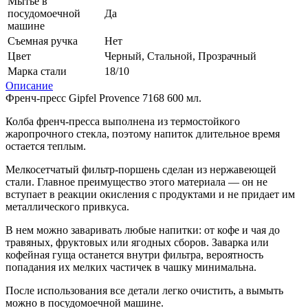
Мытье в
посудомоечной
Да
машине
Съемная ручка
Нет
Цвет
Черный, Стальной, Прозрачный
Марка стали
18/10
Описание
Френч-пресс Gipfel Provence 7168 600 мл.
Колба френч-пресса выполнена из термостойкого
жаропрочного стекла, поэтому напиток длительное время
остается теплым.
Мелкосетчатый фильтр-поршень сделан из нержавеющей
стали. Главное преимущество этого материала — он не
вступает в реакции окисления с продуктами и не придает им
металлического привкуса.
В нем можно заваривать любые напитки: от кофе и чая до
травяных, фруктовых или ягодных сборов. Заварка или
кофейная гуща останется внутри фильтра, вероятность
попадания их мелких частичек в чашку минимальна.
После использования все детали легко очистить, а вымыть
можно в посудомоечной машине.