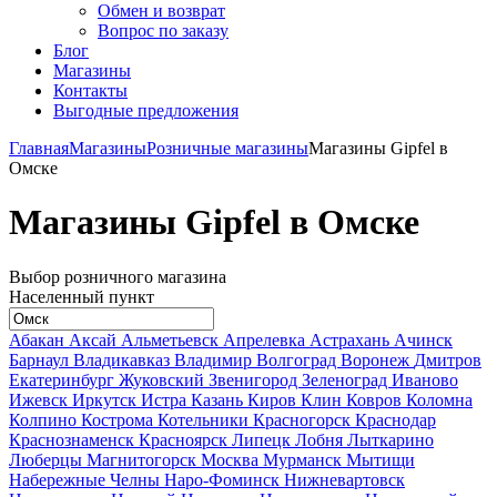
Обмен и возврат
Вопрос по заказу
Блог
Магазины
Контакты
Выгодные предложения
Главная
Магазины
Розничные магазины
Магазины Gipfel в
Омске
Магазины Gipfel в Омске
Выбор розничного магазина
Населенный пункт
Абакан
Аксай
Альметьевск
Апрелевка
Астрахань
Ачинск
Барнаул
Владикавказ
Владимир
Волгоград
Воронеж
Дмитров
Екатеринбург
Жуковский
Звенигород
Зеленоград
Иваново
Ижевск
Иркутск
Истра
Казань
Киров
Клин
Ковров
Коломна
Колпино
Кострома
Котельники
Красногорск
Краснодар
Краснознаменск
Красноярск
Липецк
Лобня
Лыткарино
Люберцы
Магнитогорск
Москва
Мурманск
Мытищи
Набережные Челны
Наро-Фоминск
Нижневартовск