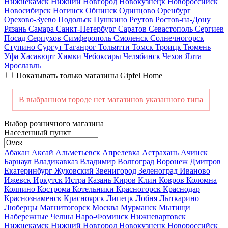
Нижнекамск
Нижний Новгород
Новокузнецк
Новороссийск
Новосибирск
Ногинск
Обнинск
Одинцово
Оренбург
Орехово-Зуево
Подольск
Пушкино
Реутов
Ростов-на-Дону
Рязань
Самара
Санкт-Петербург
Саратов
Севастополь
Сергиев
Посад
Серпухов
Симферополь
Смоленск
Солнечногорск
Ступино
Сургут
Таганрог
Тольятти
Томск
Троицк
Тюмень
Уфа
Хасавюрт
Химки
Чебоксары
Челябинск
Чехов
Ялта
Ярославль
Показывать только магазины Gipfel Home
В выбранном городе нет магазинов указанного типа
Выбор розничного магазина
Населенный пункт
Абакан
Аксай
Альметьевск
Апрелевка
Астрахань
Ачинск
Барнаул
Владикавказ
Владимир
Волгоград
Воронеж
Дмитров
Екатеринбург
Жуковский
Звенигород
Зеленоград
Иваново
Ижевск
Иркутск
Истра
Казань
Киров
Клин
Ковров
Коломна
Колпино
Кострома
Котельники
Красногорск
Краснодар
Краснознаменск
Красноярск
Липецк
Лобня
Лыткарино
Люберцы
Магнитогорск
Москва
Мурманск
Мытищи
Набережные Челны
Наро-Фоминск
Нижневартовск
Нижнекамск
Нижний Новгород
Новокузнецк
Новороссийск