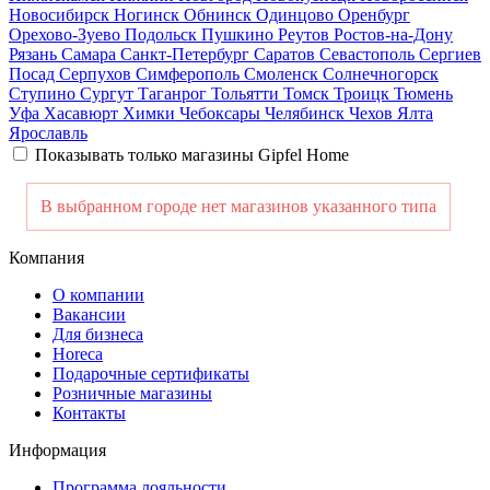
Новосибирск
Ногинск
Обнинск
Одинцово
Оренбург
Орехово-Зуево
Подольск
Пушкино
Реутов
Ростов-на-Дону
Рязань
Самара
Санкт-Петербург
Саратов
Севастополь
Сергиев
Посад
Серпухов
Симферополь
Смоленск
Солнечногорск
Ступино
Сургут
Таганрог
Тольятти
Томск
Троицк
Тюмень
Уфа
Хасавюрт
Химки
Чебоксары
Челябинск
Чехов
Ялта
Ярославль
Показывать только магазины Gipfel Home
В выбранном городе нет магазинов указанного типа
Компания
О компании
Вакансии
Для бизнеса
Horeca
Подарочные сертификаты
Розничные магазины
Контакты
Информация
Программа лояльности