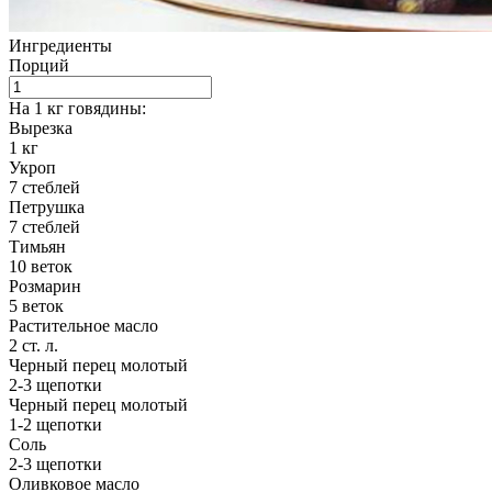
Ингредиенты
Порций
На 1 кг говядины:
Вырезка
1
кг
Укроп
7
стеблей
Петрушка
7
стеблей
Тимьян
10
веток
Розмарин
5
веток
Растительное масло
2
ст. л.
Черный перец молотый
2-3
щепотки
Черный перец молотый
1-2
щепотки
Соль
2-3
щепотки
Оливковое масло