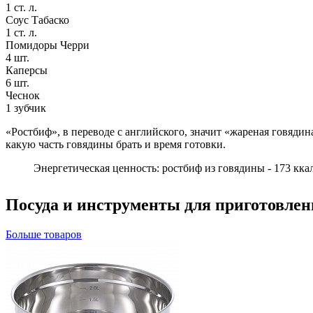
1
ст. л.
Соус Табаско
1
ст. л.
Помидоры Черри
4
шт.
Каперсы
6
шт.
Чеснок
1
зубчик
«Ростбиф», в переводе с английского, значит «жареная говядин
какую часть говядины брать и время готовки.
Энергетическая ценность: ростбиф из говядины - 173 ккал
Посуда и инструменты для приготовлен
Больше товаров