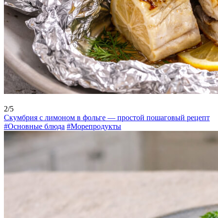
2/5
Скумбрия с лимоном в фольге — простой пошаговый рецепт
#Основные блюда
#Морепродукты