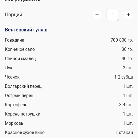
Порций
Венгерский гуляш:
Говядина
700-800
гр.
Копченое сало
30
гр.
Свиной смалец
40
гр.
Лук
2
шт.
Чеснок
1-2
зубца
Болгарский перец
1
шт.
Острый перец
1
шт.
Картофель
3-4
шт.
Корень петрушки
1
шт.
Морковь
1
шт.
Красное сухое вино
1
стакан