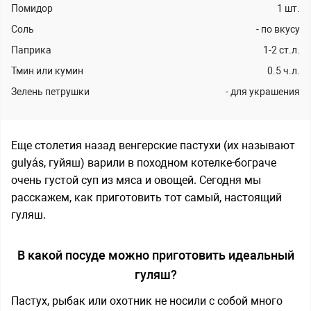
Помидор
1
шт.
Соль
-
по вкусу
Паприка
1-2
ст.л.
Тмин или кумин
0.5
ч.л.
Зелень петрушки
-
для украшения
Еще столетия назад венгерские пастухи (их называют
gulyás, гуйяш) варили в походном котелке-бограче
очень густой суп из мяса и овощей. Сегодня мы
расскажем, как приготовить тот самый, настоящий
гуляш.
В какой посуде можно приготовить идеальный
гуляш?
Пастух, рыбак или охотник не носили с собой много