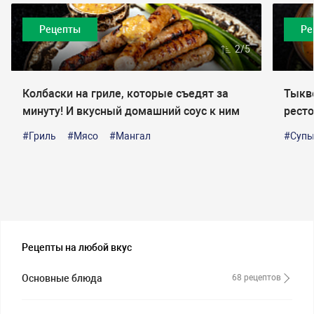
Рецепты
Ре
2/5
Колбаски на гриле, которые съедят за
Тыкве
минуту! И вкусный домашний соус к ним
рест
#Гриль
#Мясо
#Мангал
#Суп
Рецепты на любой вкус
Основные блюда
68 рецептов