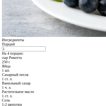
Ингредиенты
Порций
На 4 порции:
сыр Рикотта
250
г
Яйца
1
шт.
Сахарный песок
1
ст. л.
Ванильный сахар
1
ч. л.
Растительное масло
1
ст. л.
Соль
1-2
щепотки