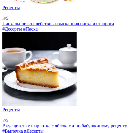
Рецепты
3/5
Пасхальное волшебство - изысканная пасха из творога
#Десерты
#Пасха
Рецепты
2/5
Вкус детства: шарлотка с яблоками по бабушкиному рецепту
#Выпечка
#Десерты