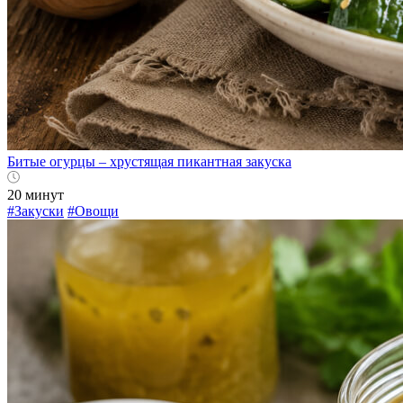
Битые огурцы – хрустящая пикантная закуска
20 минут
#Закуски
#Овощи