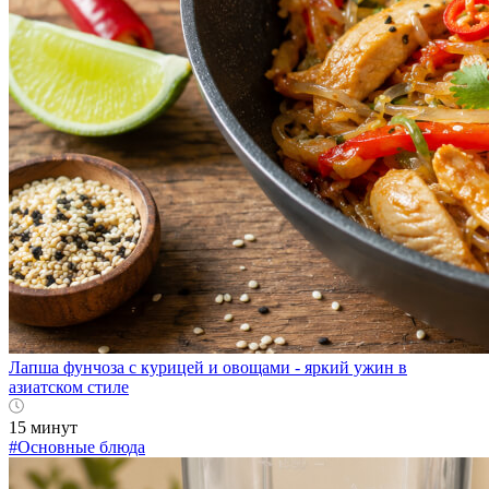
Лапша фунчоза с курицей и овощами - яркий ужин в
азиатском стиле
15 минут
#Основные блюда