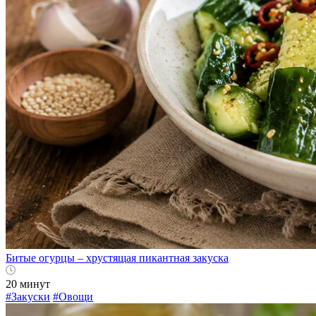
Битые огурцы – хрустящая пикантная закуска
20 минут
#Закуски
#Овощи