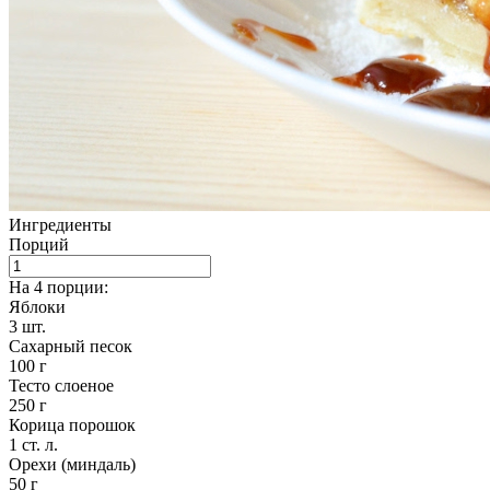
Ингредиенты
Порций
На 4 порции:
Яблоки
3
шт.
Сахарный песок
100
г
Тесто слоеное
250
г
Корица порошок
1
ст. л.
Орехи (миндаль)
50
г