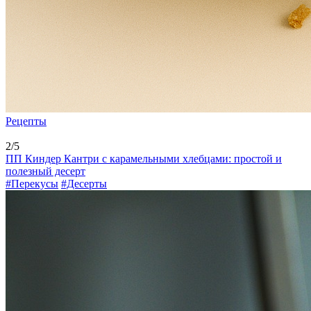
Рецепты
2/5
ПП Киндер Кантри с карамельными хлебцами: простой и
полезный десерт
#Перекусы
#Десерты