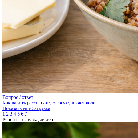
Вопрос / ответ
Как варить рассыпчатую гречку в кастрюле
Показать ещё
Загрузка
1
2
3
4
5
6
7
Рецепты на каждый день