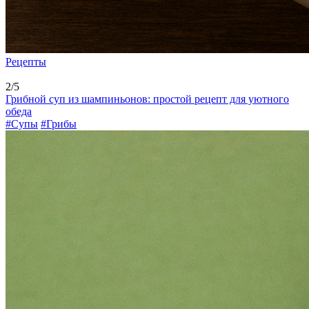
Рецепты
2/5
Грибной суп из шампиньонов: простой рецепт для уютного
обеда
#Супы
#Грибы