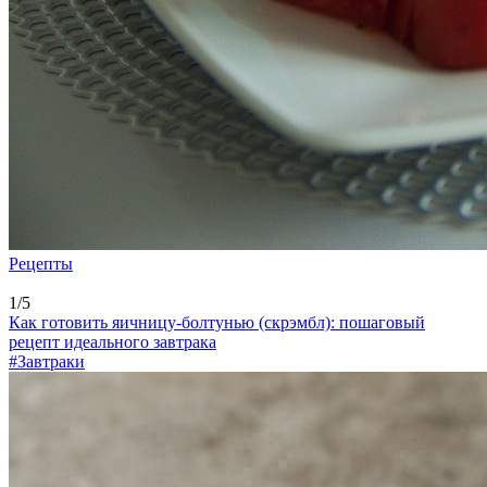
Рецепты
1/5
Как готовить яичницу-болтунью (скрэмбл): пошаговый
рецепт идеального завтрака
#Завтраки